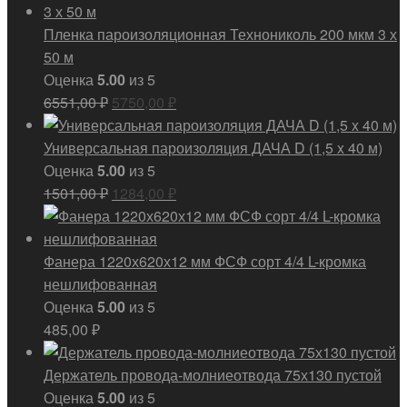
Пленка пароизоляционная Технониколь 200 мкм 3 х
50 м
Оценка
5.00
из 5
Первоначальная
Текущая
6551,00
₽
5750,00
₽
цена
цена:
составляла
5750,00 ₽.
Универсальная пароизоляция ДАЧА D (1,5 x 40 м)
6551,00 ₽.
Оценка
5.00
из 5
Первоначальная
Текущая
1501,00
₽
1284,00
₽
цена
цена:
составляла
1284,00 ₽.
1501,00 ₽.
Фанера 1220х620х12 мм ФСФ сорт 4/4 L-кромка
нешлифованная
Оценка
5.00
из 5
485,00
₽
Держатель провода-молниеотвода 75х130 пустой
Оценка
5.00
из 5