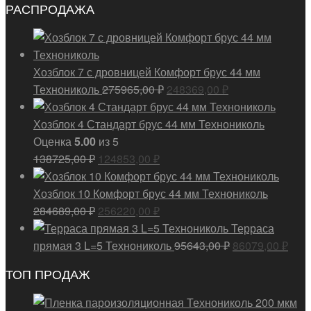
РАСПРОДАЖА
Хозблок 7 с дровницей Комфорт брус 44 мм
Первоначальная
Текущая
Технониколь
275965,00
₽
248369,00
₽
цена
цена:
составляла
248369,00 ₽.
Хозблок 4 Стандарт брус 44 мм Технониколь
275965,00 ₽.
Оценка
5.00
из 5
Первоначальная
Текущая
138725,00
₽
124853,00
₽
цена
цена:
составляла
124853,00 ₽.
Хозблок 10 Комфорт брус 44 мм Технониколь
138725,00 ₽.
Первоначальная
Текущая
284689,00
₽
256220,00
₽
цена
цена:
Терраса
составляла
256220,00 ₽.
Первоначальн
Тек
прямая 3 L=5 Технониколь
95643,00
₽
86079,00
₽
284689,00 ₽.
цена
цена
ТОП ПРОДАЖ
составляла
8607
95643,00 ₽.