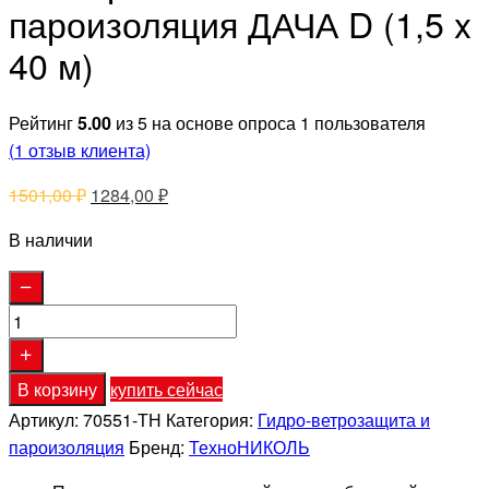
пароизоляция ДАЧА D (1,5 x
40 м)
Рейтинг
5.00
из 5 на основе опроса
1
пользователя
(
1
отзыв клиента)
Первоначальная
Текущая
1501,00
₽
1284,00
₽
цена
цена:
В наличии
составляла
1284,00 ₽.
1501,00 ₽.
Количество
товара
Универсальная
В корзину
купить сейчас
пароизоляция
Артикул:
70551-ТН
Категория:
Гидро-ветрозащита и
ДАЧА
пароизоляция
Бренд:
ТехноНИКОЛЬ
D
(1,5