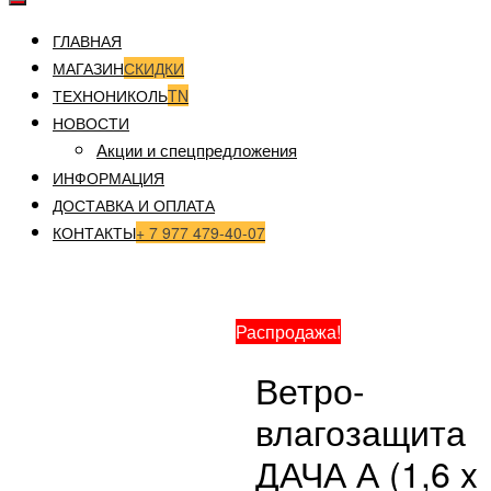
ГЛАВНАЯ
МАГАЗИН
СКИДКИ
ТЕХНОНИКОЛЬ
TN
НОВОСТИ
Акции и спецпредложения
ИНФОРМАЦИЯ
ДОСТАВКА И ОПЛАТА
КОНТАКТЫ
+ 7 977 479-40-07
Главная
/
Гидро-ветрозащита и пароизоляция
/ Ветро-
влагозащита ДАЧА А (1,6 x 37,5 м)
Распродажа!
Ветро-
влагозащита
ДАЧА А (1,6 x