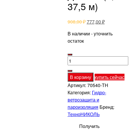
37,5 м)
Первоначальная
Текущая
908,00
₽
777,00
₽
цена
цена:
В наличии - уточнить
составляла
777,00 ₽.
остаток
908,00 ₽.
Количество
товара
Ветро-
В корзину
купить сейчас
влагозащита
Артикул:
70540-ТН
ДАЧА
Категория:
Гидро-
А
ветрозащита и
(1,6
пароизоляция
Бренд:
x
ТехноНИКОЛЬ
37,5
м)
Получить