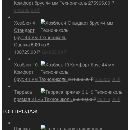
Комфорт брус 44 мм Технониколь
275965,00
₽
Первоначальная
Текущая
248369,00
₽
цена
цена:
Хозблок 4
составляла
248369,00 ₽.
Стандарт
275965,00 ₽.
брус 44 мм Технониколь
Оценка
5.00
из 5
Первоначальная
Текущая
138725,00
₽
124853,00
₽
цена
цена:
Хозблок 10
составляла
124853,00 ₽.
Комфорт
138725,00 ₽.
Первоначальна
Тек
брус 44 мм Технониколь
284689,00
₽
256220,00
₽
цена
цена
Терраса
составляла
2562
Первоначальн
Тек
прямая 3 L=5 Технониколь
95643,00
₽
86079,00
₽
284689,00 ₽.
цена
цена
ТОП ПРОДАЖ
составляла
8607
95643,00 ₽.
Пленка