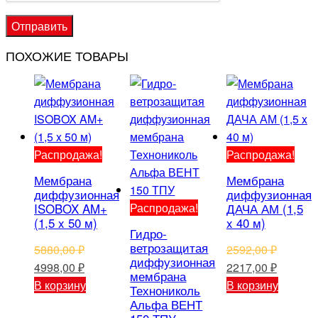
ПОХОЖИЕ ТОВАРЫ
Распродажа!
Распродажа!
Мембрана
Мембрана
диффузионная
диффузионная
Распродажа!
ISOBOX AM+
ДАЧА АМ (1,5
(1,5 x 50 м)
x 40 м)
Гидро-
ветрозащитая
5880,00
₽
2592,00
₽
диффузионная
Первоначальная
Текущая
Первоначальная
Текуща
4998,00
₽
2217,00
₽
мембрана
цена
цена:
цена
цена:
В корзину
В корзину
Технониколь
составляла
4998,00 ₽.
составляла
2217,00
Альфа ВЕНТ