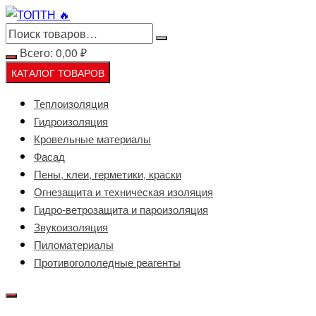
Перейти
к
содержимому
Всего:
0,00
₽
КАТАЛОГ ТОВАРОВ
Теплоизоляция
Гидроизоляция
Кровельные материалы
Фасад
Пены, клеи, герметики, краски
Огнезащита и техническая изоляция
Гидро-ветрозащита и пароизоляция
Звукоизоляция
Пиломатериалы
Противогололедные реагенты