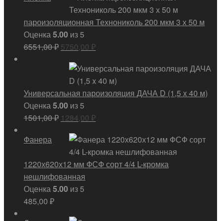
пароизоляционная Технониколь 200 мкм 3 х 50 м
Оценка
5.00
из 5
Первоначальная
Текущая
6551,00
₽
5750,00
₽
цена
цена:
составляла
5750,00 ₽.
6551,00 ₽.
Универсальная пароизоляция ДАЧА D (1,5 x 40 м)
Оценка
5.00
из 5
Первоначальная
Текущая
1501,00
₽
1284,00
₽
цена
цена:
Фанера
составляла
1284,00 ₽.
1501,00 ₽.
1220х620х12 мм ФСФ сорт 4/4 L-кромка
нешлифованная
Оценка
5.00
из 5
485,00
₽