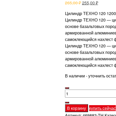
Первоначальная
Текущая
265,00
₽
255,00
₽
цена
цена:
Цилиндр ТЕХНО 120 1200
составляла
255,00 ₽.
Цилиндр ТЕХНО 120 — ци
265,00 ₽.
основе базальтовых поро
армированной алюминиев
самоклеющийся нахлест ф
Цилиндр ТЕХНО 120 — ци
основе базальтовых поро
армированной алюминиев
самоклеющийся нахлест ф
В наличии - уточнить оста
Количество
товара
Цилиндр
В корзину
купить сейчас
ТЕХНО
Артикул:
469882-ТН
Катег