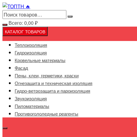
Перейти
к
содержимому
Всего:
0,00
₽
КАТАЛОГ ТОВАРОВ
Теплоизоляция
Гидроизоляция
Кровельные материалы
Фасад
Пены, клеи, герметики, краски
Огнезащита и техническая изоляция
Гидро-ветрозащита и пароизоляция
Звукоизоляция
Пиломатериалы
Противогололедные реагенты