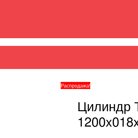
ая изоляция
/ Цилиндр ТЕХНО 120 1200x018x040
Распродажа!
Цилиндр 
1200x018