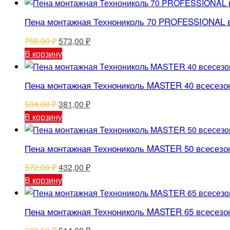
составляла
529,00 ₽.
700,00 ₽.
Пена монтажная Технониколь 70 PROFESSIONAL в
Первоначальная
Текущая
758,00
₽
573,00
₽
цена
цена:
В корзину
составляла
573,00 ₽.
758,00 ₽.
Пена монтажная Технониколь MASTER 40 всесезон
Первоначальная
Текущая
504,00
₽
381,00
₽
цена
цена:
В корзину
составляла
381,00 ₽.
504,00 ₽.
Пена монтажная Технониколь MASTER 50 всесезон
Первоначальная
Текущая
572,00
₽
432,00
₽
цена
цена:
В корзину
составляла
432,00 ₽.
572,00 ₽.
Пена монтажная Технониколь MASTER 65 всесезон
Первоначальная
Текущая