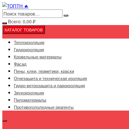
Перейти
к
содержимому
Всего:
0,00
₽
КАТАЛОГ ТОВАРОВ
Теплоизоляция
Гидроизоляция
Кровельные материалы
Фасад
Пены, клеи, герметики, краски
Огнезащита и техническая изоляция
Гидро-ветрозащита и пароизоляция
Звукоизоляция
Пиломатериалы
Противогололедные реагенты