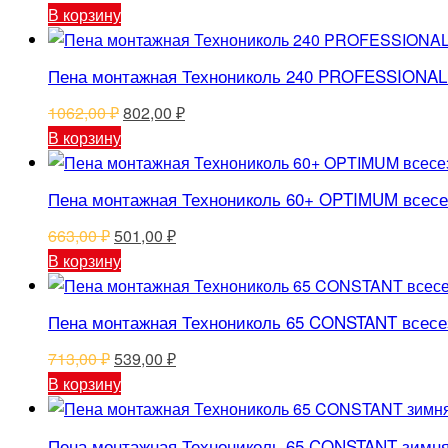
цена
цена:
В корзину
составляла
164,00 ₽.
217,00 ₽.
Пена монтажная Технониколь 240 PROFESSIONAL 
Первоначальная
Текущая
1062,00
₽
802,00
₽
цена
цена:
В корзину
составляла
802,00 ₽.
1062,00 ₽.
Пена монтажная Технониколь 60+ OPTIMUM всесе
Первоначальная
Текущая
663,00
₽
501,00
₽
цена
цена:
В корзину
составляла
501,00 ₽.
663,00 ₽.
Пена монтажная Технониколь 65 CONSTANT всесе
Первоначальная
Текущая
713,00
₽
539,00
₽
цена
цена:
В корзину
составляла
539,00 ₽.
713,00 ₽.
Пена монтажная Технониколь 65 CONSTANT зимня