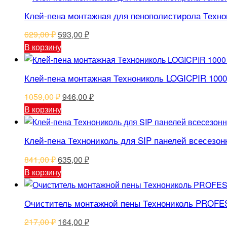
Клей-пена монтажная для пенополистирола Тех
Первоначальная
Текущая
629,00
₽
593,00
₽
цена
цена:
В корзину
составляла
593,00 ₽.
629,00 ₽.
Клей-пена монтажная Технониколь LOGICPIR 1000
Первоначальная
Текущая
1059,00
₽
946,00
₽
цена
цена:
В корзину
составляла
946,00 ₽.
1059,00 ₽.
Клей-пена Технониколь для SIP панелей всесезон
Первоначальная
Текущая
841,00
₽
635,00
₽
цена
цена:
В корзину
составляла
635,00 ₽.
841,00 ₽.
Очиститель монтажной пены Технониколь PROFE
Первоначальная
Текущая
217,00
₽
164,00
₽