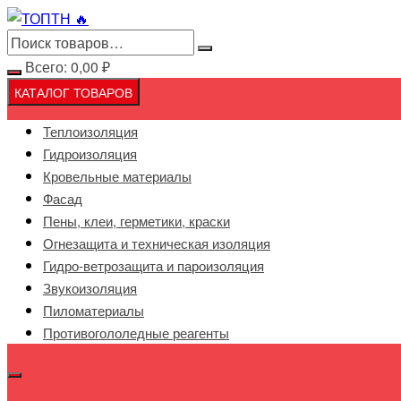
Перейти
к
содержимому
Всего:
0,00
₽
КАТАЛОГ ТОВАРОВ
Теплоизоляция
Гидроизоляция
Кровельные материалы
Фасад
Пены, клеи, герметики, краски
Огнезащита и техническая изоляция
Гидро-ветрозащита и пароизоляция
Звукоизоляция
Пиломатериалы
Противогололедные реагенты