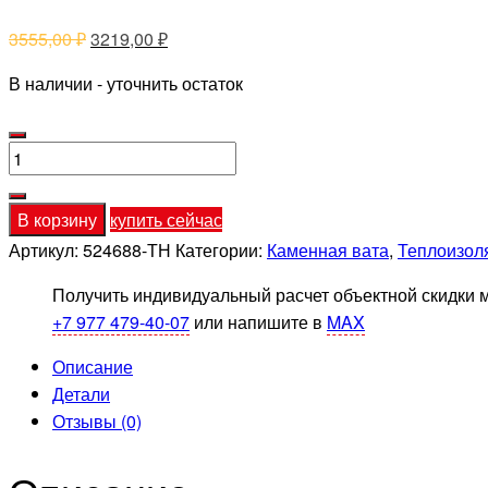
Первоначальная
Текущая
3555,00
₽
3219,00
₽
цена
цена:
В наличии - уточнить остаток
составляла
3219,00 ₽.
3555,00 ₽.
Количество
товара
Утеплитель
В корзину
купить сейчас
ТЕХНОФАС
Артикул:
524688-ТН
Категории:
Каменная вата
,
Теплоизол
ДЕКОР
1200Х600Х50
Получить индивидуальный расчет объектной скидки 
мм
+7 977 479-40-07
или напишите в
MAX
(6
Описание
плит
Детали
4,32
Отзывы (0)
кв.
м)