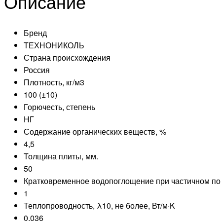
Описание
Бренд
ТЕХНОНИКОЛЬ
Страна происхождения
Россия
Плотность, кг/м3
100 (±10)
Горючесть, степень
НГ
Содержание органических веществ, %
4,5
Толщина плиты, мм.
50
Кратковременное водопоглощение при частичном пог
1
Теплопроводность, λ10, не более, Вт/м·K
0,036