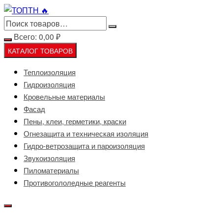
Перейти
к
содержимому
Всего:
0,00
₽
КАТАЛОГ ТОВАРОВ
Теплоизоляция
Гидроизоляция
Кровельные материалы
Фасад
Пены, клеи, герметики, краски
Огнезащита и техническая изоляция
Гидро-ветрозащита и пароизоляция
Звукоизоляция
Пиломатериалы
Противогололедные реагенты