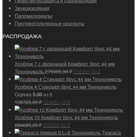
Гидро-ветрозащита и пароизоляция
Звукоизоляция
Пиломатериалы
Противогололедные реагенты
РАСПРОДАЖА
Хозблок 7 с дровницей Комфорт брус 44 мм
Первоначальная
Текущая
Технониколь
275965,00
₽
248369,00
₽
цена
цена:
составляла
248369,00 ₽.
Хозблок 4 Стандарт брус 44 мм Технониколь
275965,00 ₽.
Оценка
5.00
из 5
Первоначальная
Текущая
138725,00
₽
124853,00
₽
цена
цена:
составляла
124853,00 ₽.
Хозблок 10 Комфорт брус 44 мм Технониколь
138725,00 ₽.
Первоначальная
Текущая
284689,00
₽
256220,00
₽
цена
цена:
Терраса