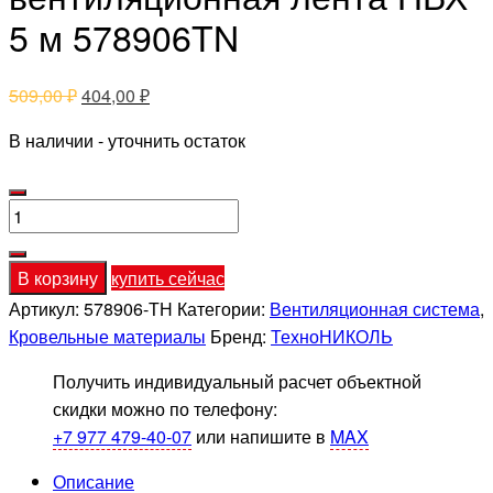
5 м 578906TN
Первоначальная
Текущая
509,00
₽
404,00
₽
цена
цена:
В наличии - уточнить остаток
составляла
404,00 ₽.
509,00 ₽.
Количество
товара
Технониколь
В корзину
купить сейчас
вентиляционная
Артикул:
578906-ТН
Категории:
Вентиляционная система
,
лента
Кровельные материалы
Бренд:
ТехноНИКОЛЬ
ПВХ
5
Получить индивидуальный расчет объектной
м
скидки можно по телефону:
578906TN
+7 977 479-40-07
или напишите в
MAX
Описание