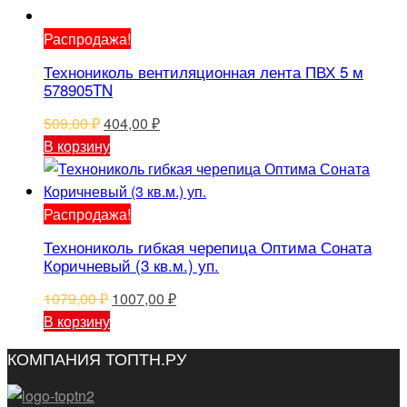
Распродажа!
Технониколь вентиляционная лента ПВХ 5 м
578905TN
Первоначальная
Текущая
509,00
₽
404,00
₽
цена
цена:
В корзину
составляла
404,00 ₽.
509,00 ₽.
Распродажа!
Технониколь гибкая черепица Оптима Соната
Коричневый (3 кв.м.) уп.
Первоначальная
Текущая
1079,00
₽
1007,00
₽
цена
цена:
В корзину
составляла
1007,00 ₽.
КОМПАНИЯ ТОПТН.РУ
1079,00 ₽.