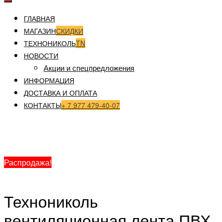
ГЛАВНАЯ
МАГАЗИН
СКИДКИ
ТЕХНОНИКОЛЬ
TN
НОВОСТИ
Акции и спецпредложения
ИНФОРМАЦИЯ
ДОСТАВКА И ОПЛАТА
КОНТАКТЫ
+ 7 977 479-40-07
Главная
/
Кровельные материалы
/
Вентиляционная
система
/ Технониколь вентиляционная лента ПВХ 5 м
578906TN
Распродажа!
Технониколь
вентиляционная лента ПВХ