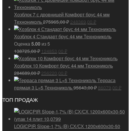
Хозблок 7 с дровницей Комфорт брус 44 мм
Первоначальная
Текущая
Технониколь
275965,00
₽
248369,00
₽
цена
цена:
составляла
248369,00 ₽.
Хозблок 4 Стандарт брус 44 мм Технониколь
275965,00 ₽.
Оценка
5.00
из 5
Первоначальная
Текущая
138725,00
₽
124853,00
₽
цена
цена:
составляла
124853,00 ₽.
Хозблок 10 Комфорт брус 44 мм Технониколь
138725,00 ₽.
Первоначальная
Текущая
284689,00
₽
256220,00
₽
цена
цена:
Терраса
составляла
256220,00 ₽.
Первоначальн
Тек
прямая 3 L=5 Технониколь
95643,00
₽
86079,00
₽
284689,00 ₽.
цена
цена
ТОП ПРОДАЖ
составляла
8607
95643,00 ₽.
LOGICPIR Slope-1,7% (B) СХ/СХ 1200х600х30-50