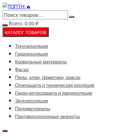
Перейти
к
содержимому
Всего:
0,00
₽
КАТАЛОГ ТОВАРОВ
Теплоизоляция
Гидроизоляция
Кровельные материалы
Фасад
Пены, клеи, герметики, краски
Огнезащита и техническая изоляция
Гидро-ветрозащита и пароизоляция
Звукоизоляция
Пиломатериалы
Противогололедные реагенты