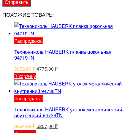
ПОХОЖИЕ ТОВАРЫ
Распродажа!
Технониколь HAUBERK планка цокольная
94719TN
Первоначальная
Текущая
5958,00
₽
4775,00
₽
цена
цена:
В корзину
составляла
4775,00 ₽.
5958,00 ₽.
Распродажа!
Технониколь HAUBERK уголок металлический
внутренний 94736TN
Первоначальная
Текущая
6554,00
₽
5207,00
₽