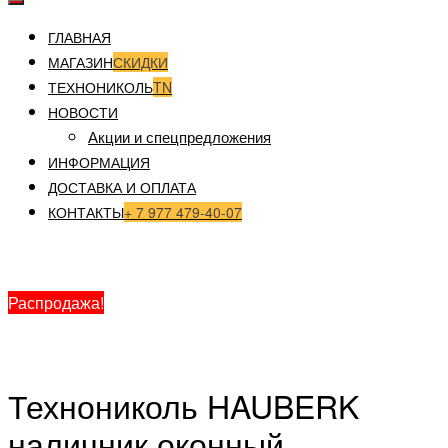
ГЛАВНАЯ
МАГАЗИН
СКИДКИ
ТЕХНОНИКОЛЬ
TN
НОВОСТИ
Акции и спецпредложения
ИНФОРМАЦИЯ
ДОСТАВКА И ОПЛАТА
КОНТАКТЫ
+ 7 977 479-40-07
Главная
/
Фасад
/
Комплектация Hauberk
/ Технониколь
HAUBERK наличник оконный металлический 94690TN
Распродажа!
Технониколь HAUBERK
наличник оконный