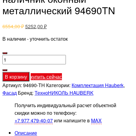
металлический 94690TN
Первоначальная
Текущая
6554,00
₽
5252,00
₽
цена
цена:
В наличии - уточнить остаток
составляла
5252,00 ₽.
6554,00 ₽.
Количество
товара
Технониколь
В корзину
купить сейчас
HAUBERK
Артикул:
94690-ТН
Категории:
Комплектация Hauberk
,
наличник
Фасад
Бренд:
ТехноНИКОЛЬ HAUBERK
оконный
металлический
Получить индивидуальный расчет объектной
94690TN
скидки можно по телефону:
+7 977 479-40-07
или напишите в
MAX
Описание