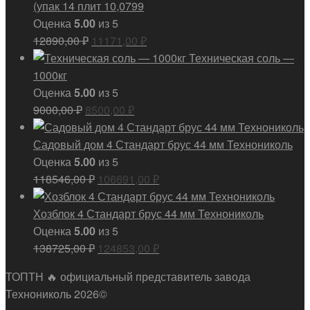
(упак 14 плит 10,0799
Оценка
5.00
из 5
Первоначальная
Текущая
12890,00
₽
11171,00
₽
цена
цена:
Техническая соль —
составляла
11171,00 ₽.
1000кг
12890,00 ₽.
Оценка
5.00
из 5
Первоначальная
Текущая
9000,00
₽
8500,00
₽
цена
цена:
составляла
8500,00 ₽.
Садовый дом 4 Стандарт брус 44 мм Технониколь
9000,00 ₽.
Оценка
5.00
из 5
Первоначальная
Текущая
118546,00
₽
106691,00
₽
цена
цена:
составляла
106691,00 ₽.
Хозблок 4 Стандарт брус 44 мм Технониколь
118546,00 ₽.
Оценка
5.00
из 5
Первоначальная
Текущая
138725,00
₽
124853,00
₽
цена
цена:
ТОПТН 🔥 официальный представитель завода
составляла
124853,00 ₽.
Технониколь 2026©
138725,00 ₽.