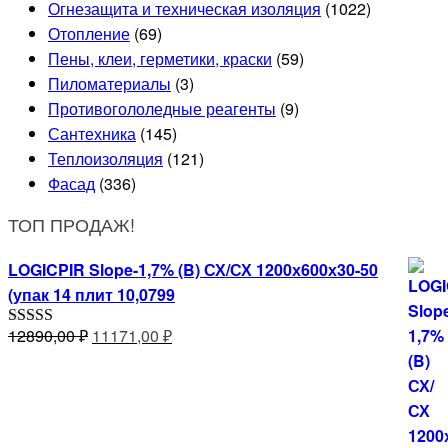
Огнезащита и техническая изоляция
(1022)
Отопление
(69)
Пены, клеи, герметики, краски
(59)
Пиломатериалы
(3)
Противогололедные реагенты
(9)
Сантехника
(145)
Теплоизоляция
(121)
Фасад
(336)
ТОП ПРОДАЖ!
LOGICPIR Slope-1,7% (B) СХ/СХ 1200х600х30-50
(упак 14 плит 10,0799
Первоначальная
Текущая
12890,00
₽
11171,00
₽
Оценка
5.00
из 5
цена
цена:
составляла
11171,00 ₽.
12890,00 ₽.