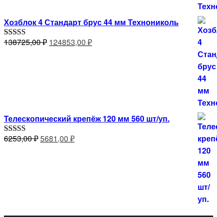
Хозблок 4 Стандарт брус 44 мм Технониколь
Первоначальная
Текущая
138725,00
₽
124853,00
₽
Оценка
5.00
из 5
цена
цена:
составляла
124853,00 ₽.
138725,00 ₽.
Телескопический крепёж 120 мм 560 шт/уп.
Первоначальная
Текущая
6253,00
₽
5681,00
₽
Оценка
5.00
из 5
цена
цена:
составляла
5681,00 ₽.
6253,00 ₽.