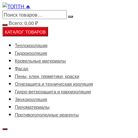
Перейти
к
содержимому
Всего:
0,00
₽
КАТАЛОГ ТОВАРОВ
Теплоизоляция
Гидроизоляция
Кровельные материалы
Фасад
Пены, клеи, герметики, краски
Огнезащита и техническая изоляция
Гидро-ветрозащита и пароизоляция
Звукоизоляция
Пиломатериалы
Противогололедные реагенты