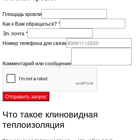
почта
Площадь кровли
Как
Как к Вам обращаться?
*
телефона
Эл. почта
*
Номер телефона для связи
Комментарий или сообщение
Отправить запрос
Что такое клиновидная
теплоизоляция